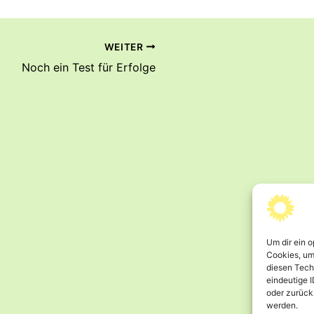
WEITER
Noch ein Test für Erfolge
Um dir ein 
Cookies, um
diesen Tech
eindeutige I
oder zurück
werden.