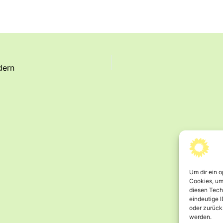
dern
Um dir ein 
Cookies, um
diesen Tech
eindeutige I
oder zurück
werden.