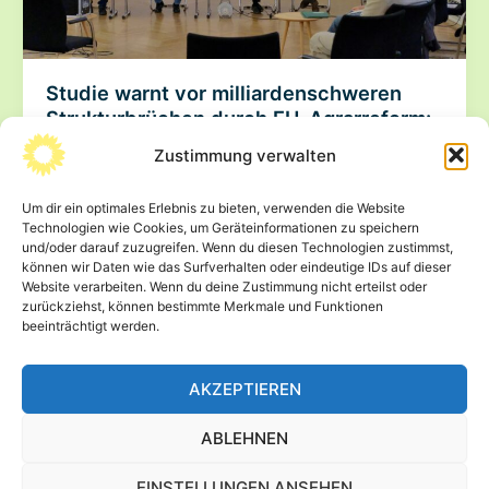
Studie warnt vor milliardenschweren
Strukturbrüchen durch EU-Agrarreform:
Wissenschaft und Politik sehen
Zustimmung verwalten
erhebliche Risiken für Sachsen,
Ostdeutschland und den ländlichen
Um dir ein optimales Erlebnis zu bieten, verwenden die Website
Raum
Technologien wie Cookies, um Geräteinformationen zu speichern
und/oder darauf zuzugreifen. Wenn du diesen Technologien zustimmst,
20. Mai 2026
können wir Daten wie das Surfverhalten oder eindeutige IDs auf dieser
Website verarbeiten. Wenn du deine Zustimmung nicht erteilst oder
Berlin/Dresden. Die geplante Reform der Gemeinsamen
zurückziehst, können bestimmte Merkmale und Funktionen
Agrarpolitik (GAP) der Europäischen Union ab 2028
beeinträchtigt werden.
könnte gravierende wirtschaftliche, soziale und
ökologische Folgen […]
AKZEPTIEREN
Studie
Beitrag lesen »
warnt
ABLEHNEN
vor
milliardenschweren
EINSTELLUNGEN ANSEHEN