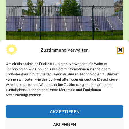
Werk
Mosel
Zustimmung verwalten
Masterplan Südwestsachsen: Die Region
Um dir ein optimales Erlebnis zu bieten, verwenden die Website
nicht allein lassen
Technologien wie Cookies, um Geräteinformationen zu speichern
und/oder darauf zuzugreifen. Wenn du diesen Technologien zustimmst,
16. April 2025
können wir Daten wie das Surfverhalten oder eindeutige IDs auf dieser
Infrastrukturministerin Regina Kraushaar berichtete
Website verarbeiten. Wenn du deine Zustimmung nicht erteilst oder
zurückziehst, können bestimmte Merkmale und Funktionen
heute auf der Kabinettspressekonferenz über die
beeinträchtigt werden.
Entwicklung des Masterplans Südwestsachsen. Wolfram
Günther, wirtschaftspolitischer Sprecher der Fraktion
AKZEPTIEREN
Masterplan
Beitrag lesen »
Südwestsachsen:
ABLEHNEN