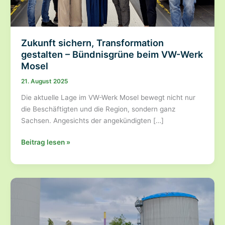
Zukunft sichern, Transformation
gestalten – Bündnisgrüne beim VW-Werk
Mosel
21. August 2025
Die aktuelle Lage im VW-Werk Mosel bewegt nicht nur
die Beschäftigten und die Region, sondern ganz
Sachsen. Angesichts der angekündigten […]
Zukunft
Beitrag lesen »
sichern,
Transformation
gestalten
–
Bündnisgrüne
beim
VW-