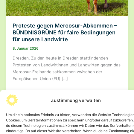
Proteste gegen Mercosur-Abkommen –
BÜNDNISGRÜNE für faire Bedingungen
für unsere Landwirte
8. Januar 2026
Dresden. Zu den heute in Dresden stattfindenden
Protesten von Landwirtinnen und Landwirten gegen das
Mercosur-Freihandelsabkommen zwischen der
Europäischen Union (EU) […]
Proteste
Beitrag lesen »
gegen
Zustimmung verwalten
Mercosur-
Abkommen
Um dir ein optimales Erlebnis zu bieten, verwenden die Website Technologie
–
Cookies, um Geräteinformationen zu speichern und/oder darauf zuzugreifen
du diesen Technologien zustimmst, können wir Daten wie das Surfverhalten 
BÜNDNISGRÜNE
eindeutige IDs auf dieser Website verarbeiten. Wenn du deine Zustimmung ni
für