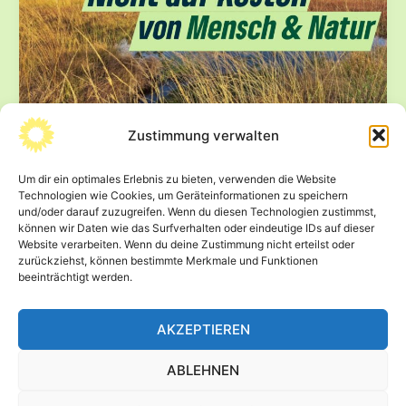
Zustimmung verwalten
Lithium-Förderung im Osterzgebirge –
BÜNDNISGRÜNE: Unabhängigkeit bei
Um dir ein optimales Erlebnis zu bieten, verwenden die Website
Rohstoffen nicht auf Kosten unserer
Technologien wie Cookies, um Geräteinformationen zu speichern
Natur
und/oder darauf zuzugreifen. Wenn du diesen Technologien zustimmst,
können wir Daten wie das Surfverhalten oder eindeutige IDs auf dieser
16. Oktober 2025
Website verarbeiten. Wenn du deine Zustimmung nicht erteilst oder
zurückziehst, können bestimmte Merkmale und Funktionen
Dresden. Im Osterzgebirge soll ab 2030 Lithium
beeinträchtigt werden.
gefördert werden. Die Fraktion BÜNDNIS 90/DIE
GRÜNEN im Sächsischen Landtag hat deshalb einen […]
AKZEPTIEREN
Lithium-
Beitrag lesen »
Förderung
ABLEHNEN
im