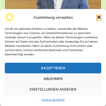
Zustimmung verwalten
Sachsen beschließt Bildungszeit:
BÜNDNISGRÜNE kritisieren Hängepartie
Um dir ein optimales Erlebnis zu bieten, verwenden die Website
trotz Volksantrag
Technologien wie Cookies, um Geräteinformationen zu speichern
und/oder darauf zuzugreifen. Wenn du diesen Technologien zustimmst,
4. Februar 2026
können wir Daten wie das Surfverhalten oder eindeutige IDs auf dieser
Der Sächsische Landtag hat heute dem Volksantrag für
Website verarbeiten. Wenn du deine Zustimmung nicht erteilst oder
zurückziehst, können bestimmte Merkmale und Funktionen
Bildungszeit im Freistaat Sachsen mit einem
beeinträchtigt werden.
Änderungsantrag von CDU und SPD zugestimmt. […]
Sachsen
Beitrag lesen »
AKZEPTIEREN
beschließt
Bildungszeit:
ABLEHNEN
BÜNDNISGRÜNE
kritisieren
EINSTELLUNGEN ANSEHEN
Hängepartie
© 2026 Wolfram Günther -
Impressum
-
Datenschutz
trotz
Cookie-Richtlinie
Volksantrag