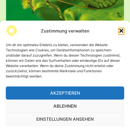
Zustimmung verwalten
Sachsen braucht echte
Vorsorgestrategie gegen die Schilf-
Um dir ein optimales Erlebnis zu bieten, verwenden die Website
Glasflügelzikade – Risiko betrifft ganze
Technologien wie Cookies, um Geräteinformationen zu speichern
Lebensmittelkette
und/oder darauf zuzugreifen. Wenn du diesen Technologien zustimmst,
können wir Daten wie das Surfverhalten oder eindeutige IDs auf dieser
4. Dezember 2025
Website verarbeiten. Wenn du deine Zustimmung nicht erteilst oder
zurückziehst, können bestimmte Merkmale und Funktionen
Dresden. Die für die Landwirtschaft bedrohliche Schilf-
beeinträchtigt werden.
Glasflügelzikade ist auch in Sachsen schon mehrfach
nachgewiesen worden. Das zeigt die Antwort der […]
AKZEPTIEREN
Sachsen
Beitrag lesen »
braucht
ABLEHNEN
echte
Vorsorgestrategie
EINSTELLUNGEN ANSEHEN
gegen
© 2026 Wolfram Günther -
Impressum
-
Datenschutz