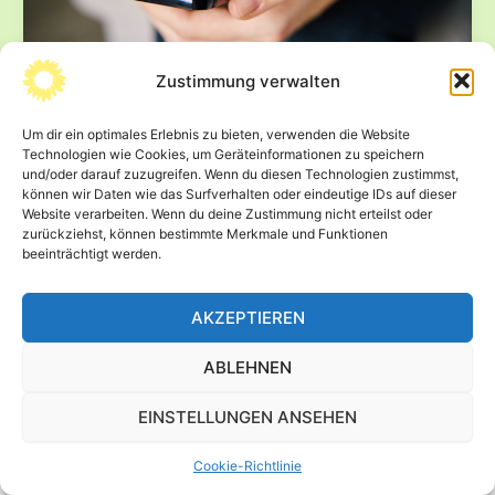
Zustimmung verwalten
Mitarbeiterin für Social Media (w/m/d)
gesucht
Um dir ein optimales Erlebnis zu bieten, verwenden die Website
27. Mai 2026
Technologien wie Cookies, um Geräteinformationen zu speichern
und/oder darauf zuzugreifen. Wenn du diesen Technologien zustimmst,
Zur Verstärkung meines Social-Media-Auftritts suche
können wir Daten wie das Surfverhalten oder eindeutige IDs auf dieser
ich zum nächstmöglichen Zeitpunkt eine Mitarbeiterin
Website verarbeiten. Wenn du deine Zustimmung nicht erteilst oder
zurückziehst, können bestimmte Merkmale und Funktionen
(w/m/d) mit 10 Wochenstunden zur Unterstützung einer
beeinträchtigt werden.
sichtbaren und […]
Mitarbeiterin
Beitrag lesen »
AKZEPTIEREN
für
Social
ABLEHNEN
Media
(w/m/d)
EINSTELLUNGEN ANSEHEN
gesucht
© 2026 Wolfram Günther -
Impressum
-
Datenschutz
Cookie-Richtlinie