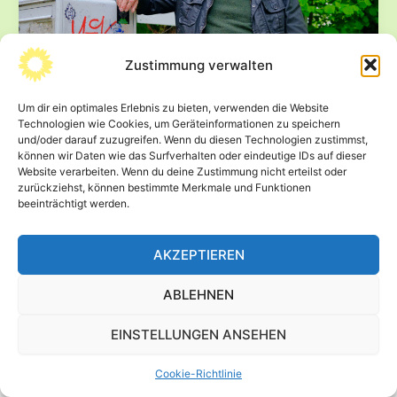
Zustimmung verwalten
Darum unterstütze ich das
Umweltzentrum in Chemnitz
Um dir ein optimales Erlebnis zu bieten, verwenden die Website
14. August 2025
Technologien wie Cookies, um Geräteinformationen zu speichern
und/oder darauf zuzugreifen. Wenn du diesen Technologien zustimmst,
Das Umweltzentrum in Chemnitz ist eine Institution der
können wir Daten wie das Surfverhalten oder eindeutige IDs auf dieser
Chemnitzer Stadtgesellschaft, eine Errungenschaft der
Website verarbeiten. Wenn du deine Zustimmung nicht erteilst oder
zurückziehst, können bestimmte Merkmale und Funktionen
Umweltbewegung in der DDR und eine wichtiges […]
beeinträchtigt werden.
Darum
Beitrag lesen »
unterstütze
AKZEPTIEREN
ich
das
ABLEHNEN
Umweltzentrum
in
EINSTELLUNGEN ANSEHEN
Chemnitz
© 2026 Wolfram Günther -
Impressum
-
Datenschutz
Cookie-Richtlinie