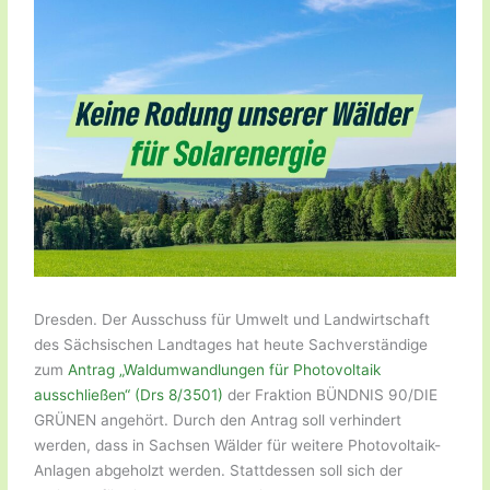
Dresden. Der Ausschuss für Umwelt und Landwirtschaft
des Sächsischen Landtages hat heute Sachverständige
zum
Antrag „Waldumwandlungen für Photovoltaik
ausschließen“ (Drs 8/3501)
der Fraktion BÜNDNIS 90/DIE
GRÜNEN angehört. Durch den Antrag soll verhindert
werden, dass in Sachsen Wälder für weitere Photovoltaik-
Anlagen abgeholzt werden. Stattdessen soll sich der