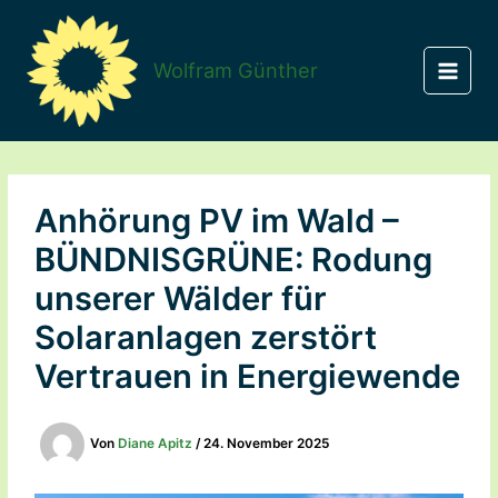
Zum
Inhalt
springen
Wolfram Günther
Anhörung PV im Wald –
BÜNDNISGRÜNE: Rodung
unserer Wälder für
Solaranlagen zerstört
Vertrauen in Energiewende
Von
Diane Apitz
/
24. November 2025