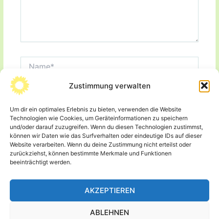
Name*
Zustimmung verwalten
E-
Mail-
Adresse*
Um dir ein optimales Erlebnis zu bieten, verwenden die Website
Website
Technologien wie Cookies, um Geräteinformationen zu speichern
und/oder darauf zuzugreifen. Wenn du diesen Technologien zustimmst,
können wir Daten wie das Surfverhalten oder eindeutige IDs auf dieser
Website verarbeiten. Wenn du deine Zustimmung nicht erteilst oder
Name, E-Mail-Adresse und Website in diesem
zurückziehst, können bestimmte Merkmale und Funktionen
Browser für meinen nächsten Kommentar speichern.
beeinträchtigt werden.
AKZEPTIEREN
ABLEHNEN