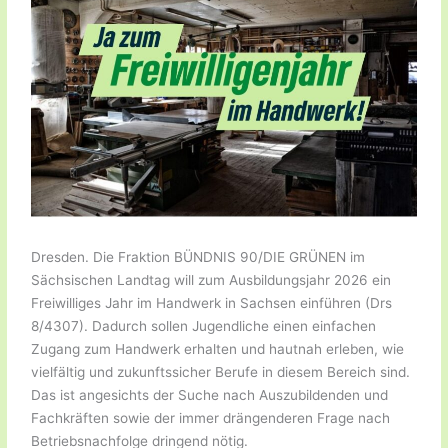
Dresden. Die Fraktion BÜNDNIS 90/DIE GRÜNEN im
Sächsischen Landtag will zum Ausbildungsjahr 2026 ein
Freiwilliges Jahr im Handwerk in Sachsen einführen (Drs
8/4307). Dadurch sollen Jugendliche einen einfachen
Zugang zum Handwerk erhalten und hautnah erleben, wie
vielfältig und zukunftssicher Berufe in diesem Bereich sind.
Das ist angesichts der Suche nach Auszubildenden und
Fachkräften sowie der immer drängenderen Frage nach
Betriebsnachfolge dringend nötig.