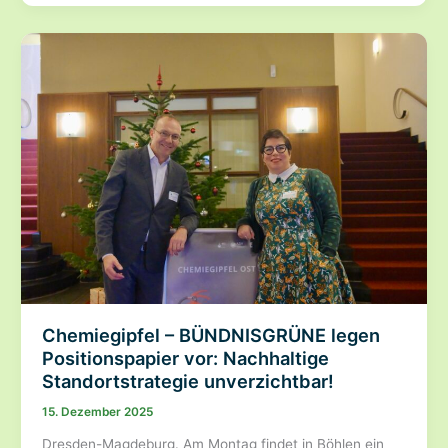
bleibt
in
Sachsen
schutzlos
–
BÜNDNISGRÜNE
fordern
dringende
Reform
des
Waldgesetzes
Chemiegipfel – BÜNDNISGRÜNE legen
Positionspapier vor: Nachhaltige
Standortstrategie unverzichtbar!
15. Dezember 2025
Dresden-Magdeburg. Am Montag findet in Böhlen ein