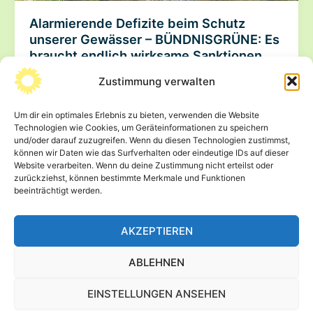
Alarmierende Defizite beim Schutz
unserer Gewässer – BÜNDNISGRÜNE: Es
braucht endlich wirksame Sanktionen
11. Dezember 2025
Zustimmung verwalten
Dresden. Im Freistaat Sachsen gibt es gravierende
Schwachstellen beim Gewässerschutz. Das zeigt die
Um dir ein optimales Erlebnis zu bieten, verwenden die Website
Technologien wie Cookies, um Geräteinformationen zu speichern
Kleine Anfrage (Drs 8/4382) des BÜNDNISGRÜNEN-
und/oder darauf zuzugreifen. Wenn du diesen Technologien zustimmst,
Abgeordneten Wolfram
können wir Daten wie das Surfverhalten oder eindeutige IDs auf dieser
Website verarbeiten. Wenn du deine Zustimmung nicht erteilst oder
Alarmierende
Beitrag lesen »
zurückziehst, können bestimmte Merkmale und Funktionen
beeinträchtigt werden.
Defizite
beim
Schutz
AKZEPTIEREN
unserer
←
Zurück
1
…
3
4
5
…
10
Gewässer
ABLEHNEN
–
Weiter
→
BÜNDNISGRÜNE:
EINSTELLUNGEN ANSEHEN
Es