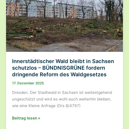
und
Wirtschaftspolitik
Innerstädtischer Wald bleibt in Sachsen
schutzlos – BÜNDNISGRÜNE fordern
dringende Reform des Waldgesetzes
17. Dezember 2025
Dresden. Der Stadtwald in Sachsen ist weitestgehend
ungeschützt und wird es wohl auch weiterhin bleiben,
wie eine Kleine Anfrage (Drs 8/4797)
Innerstädtischer
Beitrag lesen »
Wald