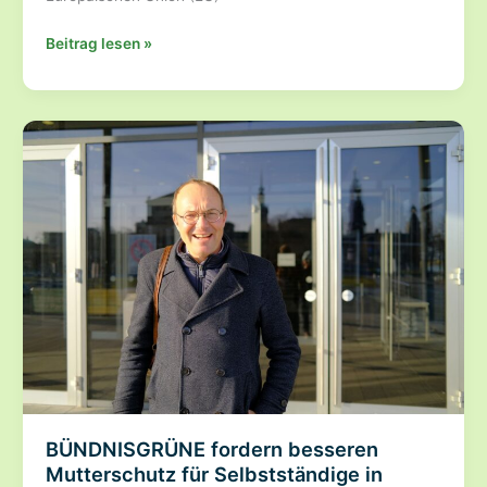
Proteste
Beitrag lesen »
gegen
Mercosur-
Abkommen
–
BÜNDNISGRÜNE
für
faire
Bedingungen
für
unsere
Landwirte
BÜNDNISGRÜNE fordern besseren
Mutterschutz für Selbstständige in