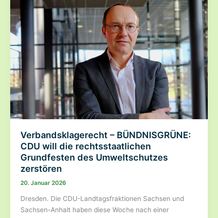
Erzgebirge
–
BÜNDNISGRÜNE:
Rohstoffsouveränität
nur
unter
höchstem
Schutz
von
Mensch,
Natur
und
Verbandsklagerecht – BÜNDNISGRÜNE:
Region
CDU will die rechtsstaatlichen
Grundfesten des Umweltschutzes
zerstören
20. Januar 2026
Dresden. Die CDU-Landtagsfraktionen Sachsen und
Sachsen-Anhalt haben diese Woche nach einer