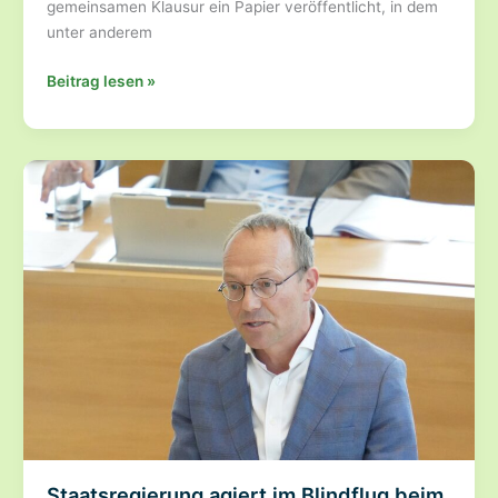
gemeinsamen Klausur ein Papier veröffentlicht, in dem
unter anderem
Verbandsklagerecht
Beitrag lesen »
–
BÜNDNISGRÜNE:
CDU
will
die
rechtsstaatlichen
Grundfesten
des
Umweltschutzes
zerstören
Staatsregierung agiert im Blindflug beim