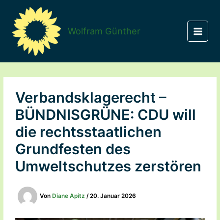
Zum
Inhalt
springen
Wolfram Günther
Verbandsklagerecht –
BÜNDNISGRÜNE: CDU will
die rechtsstaatlichen
Grundfesten des
Umweltschutzes zerstören
Von
Diane Apitz
/
20. Januar 2026