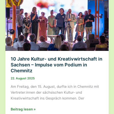
muss
verspieltes
Vertrauen
zurückgewinnen
10 Jahre Kultur- und Kreativwirtschaft in
Sachsen – Impulse vom Podium in
Chemnitz
22. August 2025
Am Freitag, den 15. August, durfte ich in Chemnitz mit
Vertreter:innen der sächsischen Kultur- und
Kreativwirtschaft ins Gespräch kommen. Der
10
Beitrag lesen »