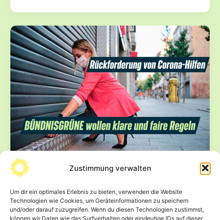
Jahre
Kultur-
und
Kreativwirtschaft
in
Sachsen
–
Impulse
vom
Podium
in
Chemnitz
Zustimmung verwalten
Rückforderung von Corona-Hilfen:
BÜNDNISGRÜNE wollen klare und faire
Um dir ein optimales Erlebnis zu bieten, verwenden die Website
Regeln
Technologien wie Cookies, um Geräteinformationen zu speichern
und/oder darauf zuzugreifen. Wenn du diesen Technologien zustimmst,
4. August 2025
können wir Daten wie das Surfverhalten oder eindeutige IDs auf dieser