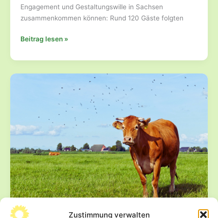
Engagement und Gestaltungswille in Sachsen
zusammenkommen können: Rund 120 Gäste folgten
Austausch
Beitrag lesen »
und
Netzwerken
für
Aufbruch
in
Sachsen:
Der
Frühjahrsempfang
mit
Anna
Cavazzini
Zustimmung verwalten