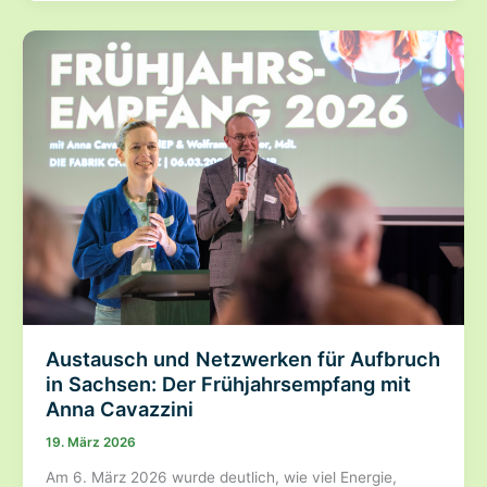
kommentieren
und
Naturschutz
verteidigen:
Bürgerbeteiligung
zum
Nationalen
Wiederherstellungsplan
Austausch und Netzwerken für Aufbruch
in Sachsen: Der Frühjahrsempfang mit
Anna Cavazzini
19. März 2026
Am 6. März 2026 wurde deutlich, wie viel Energie,