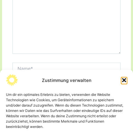
Name*
Zustimmung verwalten
E-
Mail-
Adresse*
Um dir ein optimales Erlebnis zu bieten, verwenden die Website
Website
Technologien wie Cookies, um Geräteinformationen zu speichern
und/oder darauf zuzugreifen. Wenn du diesen Technologien zustimmst,
können wir Daten wie das Surfverhalten oder eindeutige IDs auf dieser
Website verarbeiten. Wenn du deine Zustimmung nicht erteilst oder
Name, E-Mail-Adresse und Website in diesem
zurückziehst, können bestimmte Merkmale und Funktionen
Browser für meinen nächsten Kommentar speichern.
beeinträchtigt werden.