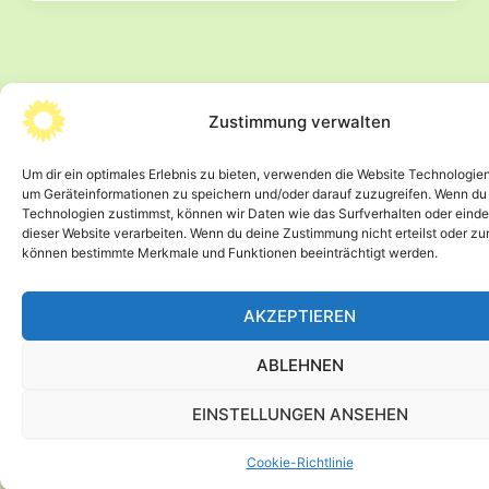
kommentieren
und
Naturschutz
verteidigen:
Bürgerbeteiligung
Zustimmung verwalten
zum
Nationalen
Um dir ein optimales Erlebnis zu bieten, verwenden die Website Technologie
© 2026 Wolfram Günther -
Impressum
-
Datenschutz
Wiederherstellungsplan
um Geräteinformationen zu speichern und/oder darauf zuzugreifen. Wenn du
Technologien zustimmst, können wir Daten wie das Surfverhalten oder einde
dieser Website verarbeiten. Wenn du deine Zustimmung nicht erteilst oder zu
können bestimmte Merkmale und Funktionen beeinträchtigt werden.
AKZEPTIEREN
ABLEHNEN
EINSTELLUNGEN ANSEHEN
Cookie-Richtlinie