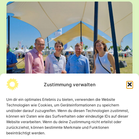
und
Gemüse
–
BÜNDNISGRÜNE
werben
für
Fokus
auf
regionale
Produktion
Zustimmung verwalten
Ökofeldtage auf dem Wassergut Canitz –
Um dir ein optimales Erlebnis zu bieten, verwenden die Website
Ein starkes Signal für den Osten und für
Technologien wie Cookies, um Geräteinformationen zu speichern
den Ökolandbau
und/oder darauf zuzugreifen. Wenn du diesen Technologien zustimmst,
können wir Daten wie das Surfverhalten oder eindeutige IDs auf dieser
24. Juni 2025
Website verarbeiten. Wenn du deine Zustimmung nicht erteilst oder
zurückziehst, können bestimmte Merkmale und Funktionen
Es war ein besonderer Moment – nicht nur für mich
beeinträchtigt werden.
persönlich, sondern für die gesamte ökologische