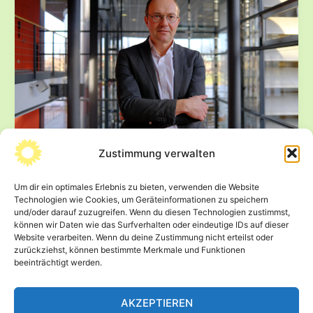
Stellungnahme
an
tschechisches
Umweltministerium
bis
14.Juli
2025
möglich
Zustimmung verwalten
Krieg in der Ukraine – Es gilt nicht das
Um dir ein optimales Erlebnis zu bieten, verwenden die Website
Recht des Stärkeren, sondern es gilt das
Technologien wie Cookies, um Geräteinformationen zu speichern
Recht!
und/oder darauf zuzugreifen. Wenn du diesen Technologien zustimmst,
können wir Daten wie das Surfverhalten oder eindeutige IDs auf dieser
4. April 2025
Website verarbeiten. Wenn du deine Zustimmung nicht erteilst oder
zurückziehst, können bestimmte Merkmale und Funktionen
Mein Redebeitrag zum Antrag der Fraktion AfD: „Den
beeinträchtigt werden.
Krieg und das Sterben in der Ukraine endlich beenden“
(Drs 8/599) 5.
AKZEPTIEREN