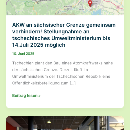
AKW an sächsischer Grenze gemeinsam
verhindern! Stellungnahme an
tschechisches Umweltministerium bis
14.Juli 2025 möglich
10. Juni 2025
Tschechien plant den Bau eines Atomkraftwerks nahe
der sächsischen Grenze. Derzeit läuft im
Umweltministerium der Tschechischen Republik eine
Öffentlichkeitsbeteiligung zum […]
AKW
Beitrag lesen »
an
sächsischer
Grenze
gemeinsam
verhindern!