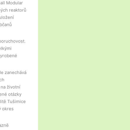
mall Modular
ných reaktorů
uložení
občanů
poruchovost.
elkými
vyrobené
ale zanechává
ých
na životní
šené otázky
litě Tušimice
ý okres
azně