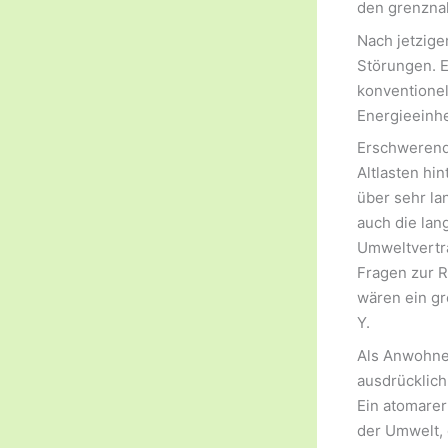
den grenznah
Nach jetzige
Störungen. E
konventionel
Energieeinhe
Erschwerend 
Altlasten hi
über sehr la
auch die lan
Umweltvertr
Fragen zur R
wären ein gr
Y.
Als Anwohne
ausdrücklich
Ein atomarer
der Umwelt, 