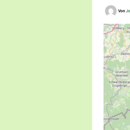
Von
J