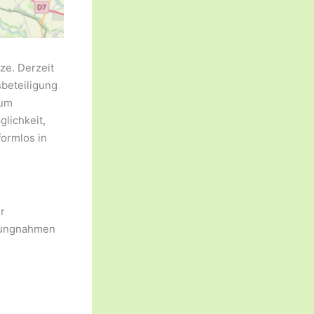
ze. Derzeit
sbeteiligung
zum
lichkeit,
ormlos in
r
llungnahmen