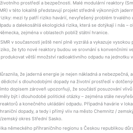
e životního prostředí a bezpečnosti. Malé modulární reaktory (S
MR) v této lokalitě představují projekt středně výkonných jader
ziky: mezi ty patří riziko havárií, nevyřešený problém trvalého 
padu a dalekosáhlá ekologická rizika, která se dotýkají i nás – 
ěmecka, zejména v oblastech poblíž státní hranice.
SMR v současnosti ještě není plně vyzrálá a vykazuje vysokou 
riziko, že tyto nové reaktory budou ve srovnání s konvenčními v
 produkovat větší množství radioaktivního odpadu na jednotku 
ůraznila, že jaderná energie je nejen nákladná a nebezpečná, 
ní dědictví s dlouhodobými dopady na životní prostředí v dotčen
ímto dopisem zároveň upozorňuji, že součástí posuzování vlivů 
 měly být i dlouhodobé politické otázky – zejména stále nevyře
reaktorů a konečného ukládání odpadu. Případná havárie v loka
hraniční dopady, a tedy i přímý vliv na město Chemnitz / zemsk
/zemský okres Střední Sasko.
elka německého příhraničního regionu s Českou republikou důr