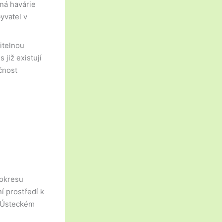
ná havárie
yvatel v
itelnou
již existují
čnost
 okresu
í prostředí k
v Ústeckém