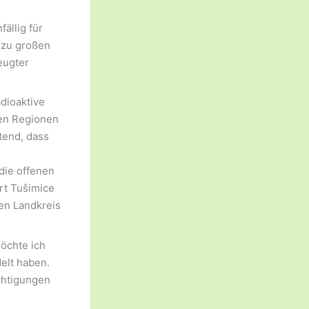
ällig für
 zu großen
eugter
dioaktive
den Regionen
tend, dass
die offenen
rt Tušimice
en Landkreis
öchte ich
elt haben.
chtigungen