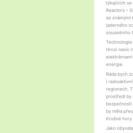
týkajících s
Reactors – S
se známými ri
jaderného od
sousedního N
Technologie 
Hrozí navíc 
elektrárnami
energie.
Ráda bych zd
i radioaktiv
regionech. T
prostředí by
bezpečnosti 
by měla přes
Krušné hory 
Jako obyvat