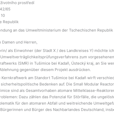
 životního prostředí
442/65
 10
e Republik
ndung an das Umweltministerium der Tschechischen Republik
e Damen und Herren,
rin/ als Einwohner (der Stadt X / des Landkreises Y) möchte ic
Umweltverträglichkeitsprüfungsverfahrens zum vorgesehenen
aftwerks (SMR) in Tušimice bei Kadaň, Ústecký kraj, an Sie w
 Ablehnung gegenüber diesem Projekt ausdrücken.
 Kernkraftwerk am Standort Tušimice bei Kadaň wirft verschie
sicherheitspolitische Bedenken auf. Die Small Modular Reacto
imice sind als Gesamtvorhaben atomare Mittelklasse-Reaktore
oblemen: Dazu zählen das Potenzial für Störfälle, die ungelöst
lematik für den atomaren Abfall und weitreichende Umweltgefa
 Bürgerinnen und Bürger des Nachbarlandes Deutschland, insb