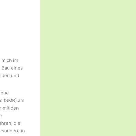
h mich im
 Bau eines
enden und
dene
rs (SMR) am
n mit den
e
hren, die
esondere in