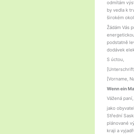
odmítám výst
by vedla k tr
širokém okol
Žádám Vás pr
energetickou
podstatně le
dodávek elek
S úctou,
[Unterschrift
[Vorname, N
Wenn ein Ma
Vážená paní,
jako obyvat
Střední Sask
plánované vý
kraji a vyja