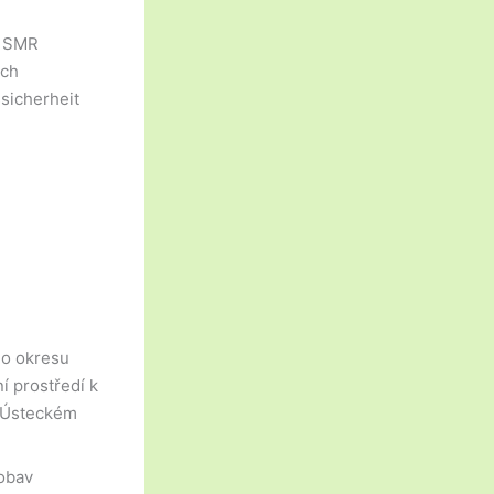
n SMR
ich
sicherheit
ho okresu
í prostředí k
v Ústeckém
 obav