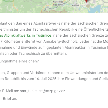
lant den Bau eines Atomkraftwerks nahe der sächsischen Gren
eltministerium der Tschechischen Republik eine Öffentlichkeit
es Atomkraftwerks in Tušimice
, nahe der sächsischen Grenze 
17 Kilometer entfernt von Annaberg-Buchholz. Jeder hat die Mög
gnahme und Einwände zum geplanten Atomreaktor in Tušimice f
lisch oder Tschechisch zu übermitteln.
llungnahme einreichen?
nen, Gruppen und Verbände können dem Umweltministerium de
en Republik bis zum 14. Juli 2025 ihre Einwendungen und Ste
r E-Mail an: smr_tusimice@mzp.gov.cz
r Brief an: