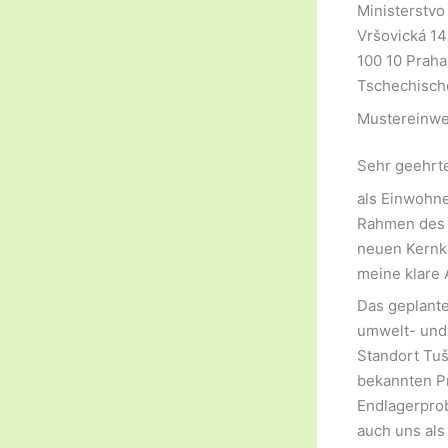
Ministerstvo
Vršovická 1
100 10 Praha
Tschechisch
Mustereinwe
Sehr geehrt
als Einwohne
Rahmen des 
neuen Kernkr
meine klare
Das geplante
umwelt- und 
Standort Tuš
bekannten Pr
Endlagerprob
auch uns als