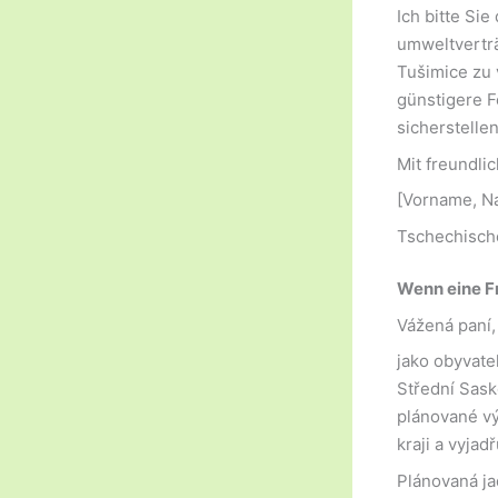
Ich bitte Si
umweltverträ
Tušimice zu 
günstigere F
sicherstellen
Mit freundli
[Vorname, N
Tschechisch
Wenn eine Fr
Vážená paní,
jako obyvat
Střední Sask
plánované vý
kraji a vyja
Plánovaná ja