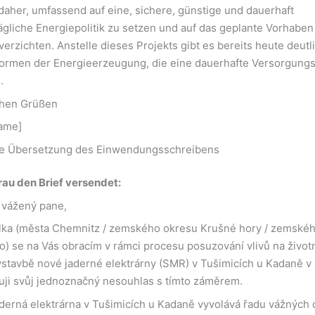
e daher, umfassend auf eine, sichere, günstige und dauerhaft
gliche Energiepolitik zu setzen und auf das geplante Vorhabe
verzichten. Anstelle dieses Projekts gibt es bereits heute deutl
ormen der Energieerzeugung, die eine dauerhafte Versorgungs
.
chen Grüßen
ame]
e Übersetzung des Einwendungsschreibens
au den Brief versendet:
 vážený pane,
elka (města Chemnitz / zemského okresu Krušné hory / zemské
o) se na Vás obracím v rámci procesu posuzování vlivů na životn
stavbě nové jaderné elektrárny (SMR) v Tušimicích u Kadaně 
dřuji svůj jednoznačný nesouhlas s tímto záměrem.
derná elektrárna v Tušimicích u Kadaně vyvolává řadu vážných