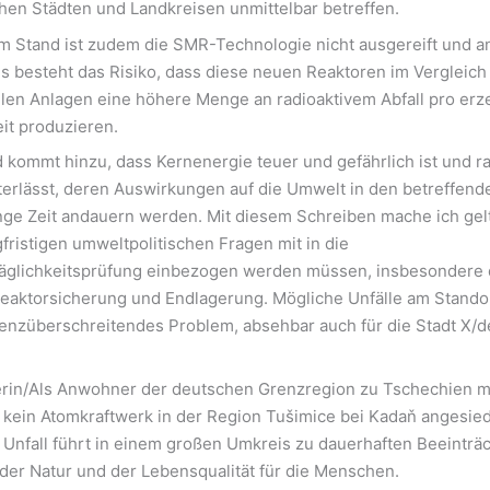
en Städten und Landkreisen unmittelbar betreffen.
m Stand ist zudem die SMR-Technologie nicht ausgereift und anf
s besteht das Risiko, dass diese neuen Reaktoren im Vergleich
len Anlagen eine höhere Menge an radioaktivem Abfall pro erz
it produzieren.
kommt hinzu, dass Kernenergie teuer und gefährlich ist und ra
nterlässt, deren Auswirkungen auf die Umwelt in den betreffen
nge Zeit andauern werden. Mit diesem Schreiben mache ich gel
gfristigen umweltpolitischen Fragen mit in die
äglichkeitsprüfung einbezogen werden müssen, insbesondere 
eaktorsicherung und Endlagerung. Mögliche Unfälle am Stando
enzüberschreitendes Problem, absehbar auch für die Stadt X/d
rin/Als Anwohner der deutschen Grenzregion zu Tschechien m
 kein Atomkraftwerk in der Region Tušimice bei Kadaň angesied
 Unfall führt in einem großen Umkreis zu dauerhaften Beeinträ
der Natur und der Lebensqualität für die Menschen.