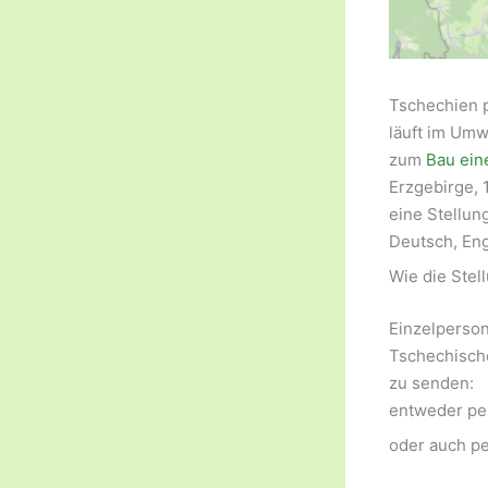
Tschechien p
läuft im Umw
zum
Bau ein
Erzgebirge, 
eine Stellun
Deutsch, Eng
Wie die Ste
Einzelperso
Tschechisch
zu senden:
entweder pe
oder auch pe