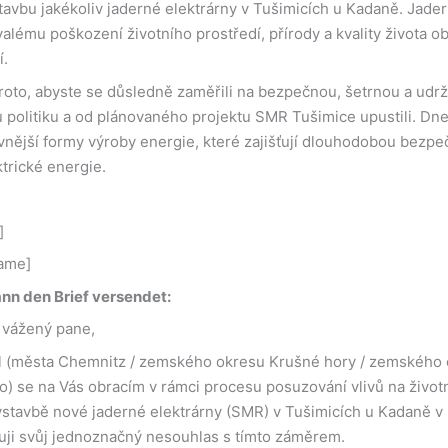
avbu jakékoliv jaderné elektrárny v Tušimicích u Kadaně. Jader
valému poškození životního prostředí, přírody a kvality života ob
í.
oto, abyste se důsledně zaměřili na bezpečnou, šetrnou a udrž
 politiku a od plánovaného projektu SMR Tušimice upustili. Dnes 
vnější formy výroby energie, které zajišťují dlouhodobou bezpe
trické energie.
]
ame]
nn den Brief versendet:
 vážený pane,
el (města Chemnitz / zemského okresu Krušné hory / zemského
o) se na Vás obracím v rámci procesu posuzování vlivů na životn
stavbě nové jaderné elektrárny (SMR) v Tušimicích u Kadaně 
dřuji svůj jednoznačný nesouhlas s tímto záměrem.