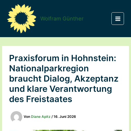
Zum
Inhalt
springen
Wolfram Günther
Praxisforum in Hohnstein:
Nationalparkregion
braucht Dialog, Akzeptanz
und klare Verantwortung
des Freistaates
Von
Diane Apitz
/
16. Juni 2026