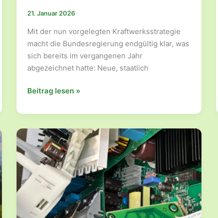
21. Januar 2026
Mit der nun vorgelegten Kraftwerksstrategie
macht die Bundesregierung endgültig klar, was
sich bereits im vergangenen Jahr
abgezeichnet hatte: Neue, staatlich
Kraftwerksstrategie
Beitrag lesen »
der
Bundesregierung:
Schlechte
Nachrichten
für
Ostdeutschland