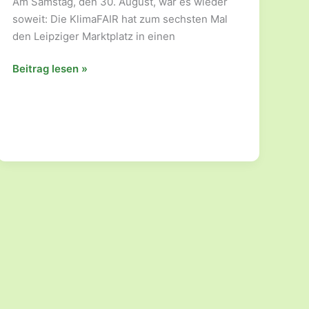
Am Samstag, den 30. August, war es wieder
soweit: Die KlimaFAIR hat zum sechsten Mal
den Leipziger Marktplatz in einen
Was
Beitrag lesen »
tun
gegen
das
Artensterben?!