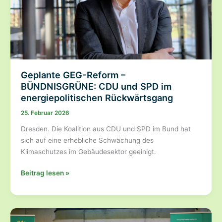
Geplante GEG-Reform –
BÜNDNISGRÜNE: CDU und SPD im
energiepolitischen Rückwärtsgang
25. Februar 2026
Dresden. Die Koalition aus CDU und SPD im Bund hat
sich auf eine erhebliche Schwächung des
Klimaschutzes im Gebäudesektor geeinigt.
Geplante
Beitrag lesen »
GEG-
Reform
–
BÜNDNISGRÜNE: