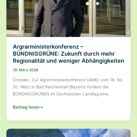
Anna
Cavazzini
Argrarministerkonferenz –
BÜNDNISGRÜNE: Zukunft durch mehr
Regionalität und weniger Abhängigkeiten
18. März 2026
Dresden. Zur Agrarministerkonferenz (AMK) vom 18. bis
20. März in Bad Reichenhall (Bayern) fordern die
BÜNDNISGRÜNEN im Sächsischen Landtag eine
Argrarministerkonferenz
Beitrag lesen »
–
BÜNDNISGRÜNE:
Zukunft
durch