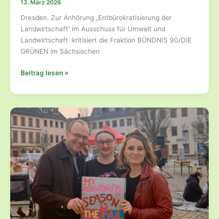
13. März 2026
Dresden. Zur Anhörung „Entbürokratisierung der
Landwirtschaft“ im Ausschuss für Umwelt und
Landwirtschaft kritisiert die Fraktion BÜNDNIS 90/DIE
GRÜNEN im Sächsischen
Antrag
Beitrag lesen »
der
Koalition
zu
Bürokratie-
Abbau
in
der
Landwirtschaft
hilft
weder
Bauern
noch
Verwaltung