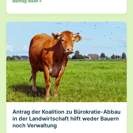
Einladung
Beitrag lesen »
zur
Elsterfloßgraben-
Wanderung
am
28.März
2026
Antrag der Koalition zu Bürokratie-Abbau
in der Landwirtschaft hilft weder Bauern
noch Verwaltung