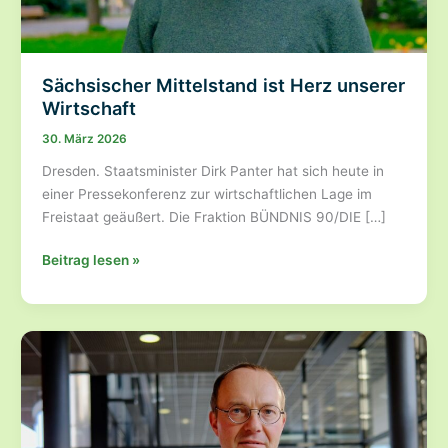
Sächsischer Mittelstand ist Herz unserer
Wirtschaft
30. März 2026
Dresden. Staatsminister Dirk Panter hat sich heute in
einer Pressekonferenz zur wirtschaftlichen Lage im
Freistaat geäußert. Die Fraktion BÜNDNIS 90/DIE […]
Sächsischer
Beitrag lesen »
Mittelstand
ist
Herz
unserer
Wirtschaft