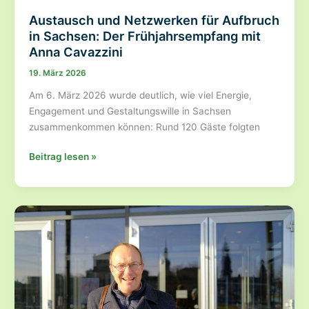
Austausch und Netzwerken für Aufbruch
in Sachsen: Der Frühjahrsempfang mit
Anna Cavazzini
19. März 2026
Am 6. März 2026 wurde deutlich, wie viel Energie,
Engagement und Gestaltungswille in Sachsen
zusammenkommen können: Rund 120 Gäste folgten
Austausch
Beitrag lesen »
und
Netzwerken
für
Aufbruch
in
Sachsen:
Der
Frühjahrsempfang
mit