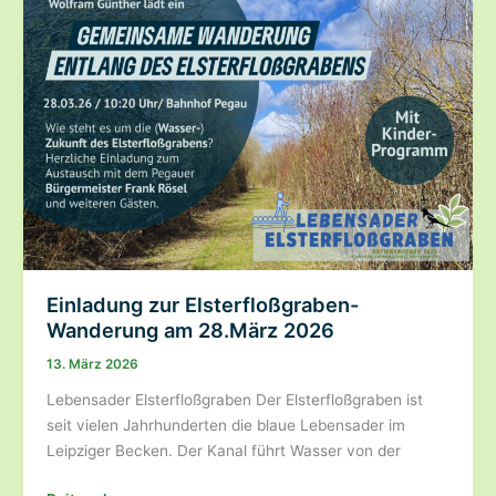
mehr
Regionalität
und
weniger
Abhängigkeiten
Einladung zur Elsterfloßgraben-
Wanderung am 28.März 2026
13. März 2026
Lebensader Elsterfloßgraben Der Elsterfloßgraben ist
seit vielen Jahrhunderten die blaue Lebensader im
Leipziger Becken. Der Kanal führt Wasser von der