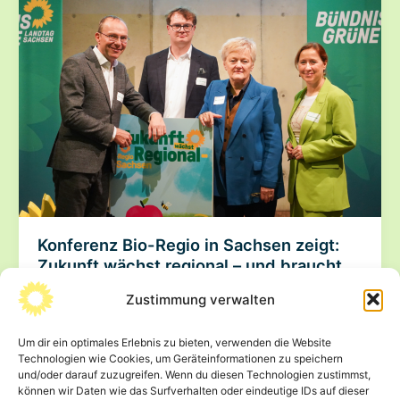
CDU
und
SPD
im
energiepolitischen
Rückwärtsgang
Konferenz Bio-Regio in Sachsen zeigt:
Zukunft wächst regional – und braucht
Verstetigung
Zustimmung verwalten
24. Februar 2026
Wie groß das Interesse an regionaler und ökologischer
Um dir ein optimales Erlebnis zu bieten, verwenden die Website
Technologien wie Cookies, um Geräteinformationen zu speichern
Wertschöpfung in Sachsen ist, zeigte sich Anfang
und/oder darauf zuzugreifen. Wenn du diesen Technologien zustimmst,
Dezember eindrücklich bei der Bio-Regio-Konferenz
können wir Daten wie das Surfverhalten oder eindeutige IDs auf dieser