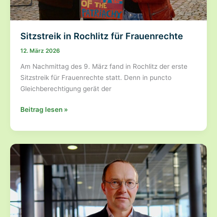
Sitzstreik in Rochlitz für Frauenrechte
12. März 2026
Am Nachmittag des 9. März fand in Rochlitz der erste
Sitzstreik für Frauenrechte statt. Denn in puncto
Gleichberechtigung gerät der
Sitzstreik
Beitrag lesen »
in
Rochlitz
für
Frauenrechte